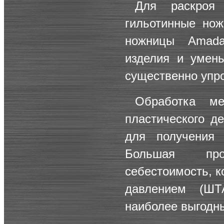
Для раскроя 
гильотинные но
ножницы Amada
изделия и умень
существенно упр
Обработка м
пластического д
для получения 
Большая про
себестоимость, к
давлением (
ШТ
наиболее выгодн