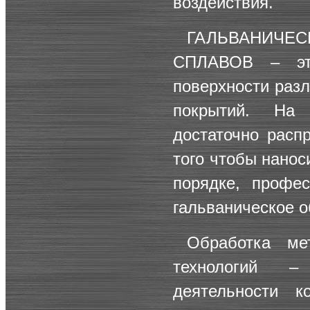
воздействия.
ГАЛЬВАНИЧЕ
СПЛАВОВ
– это
поверхности раз
покрытий. На 
достаточно расп
того чтобы нано
порядке, профе
гальваническое о
Обработка м
технологий –
деятельности к