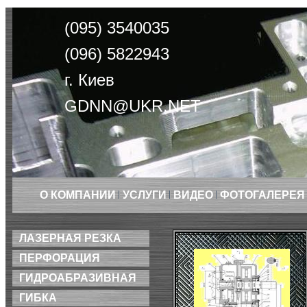
(095) 3540035
(096) 5822943
г. Киев
GDNN@UKR.NET
О КОМПАНИИ
УСЛУГИ
ВИДЕО
ФОТОГАЛЕРЕ
ЛАЗЕРНАЯ РЕЗКА
ПЕРФОРАЦИЯ
ГИДРОАБРАЗИВНАЯ
ГИБКА