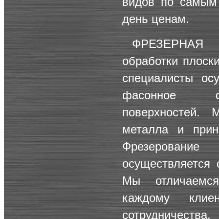
видов по самым
день ценам.
ФРЕЗЕРНАЯ 
обработки плоск
специалисты ос
фасонное фр
поверхностей.
металла и прин
Фрезеровани
осуществляется 
Мы отличаемс
каждому клие
сотрудничества.