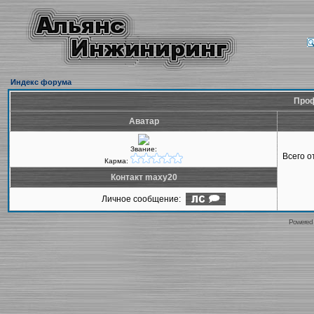
Индекс форума
Проф
Аватар
Звание:
Всего 
Карма:
Контакт maxy20
Личное сообщение:
Powered