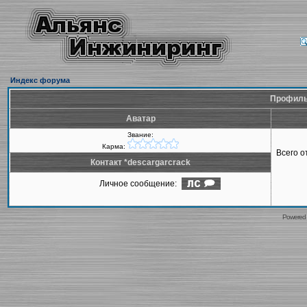
Индекс форума
Профиль 
Аватар
Звание:
Карма:
Всего 
Контакт *descargarcrack
Личное сообщение:
Powered