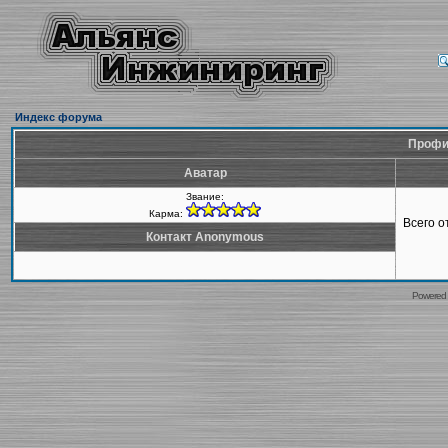
Индекс форума
Профи
Аватар
Звание:
Карма:
Всего 
Контакт Anonymous
Powered