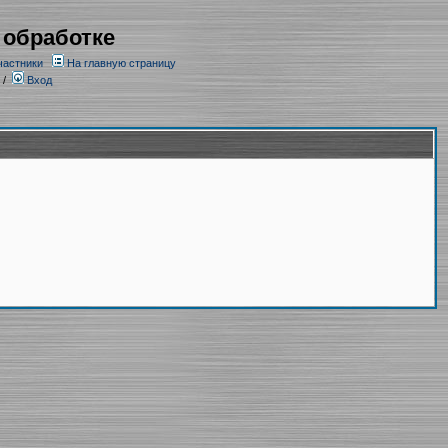
 обработке
частники
На главную страницу
/
Вход