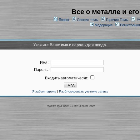
Все о металле и его
Поиск
Свежие темы
Горячие Темы
У
Модерация
Регистрация
Укажите Ваше имя и пароль для входа.
Имя:
Пароль:
Входить автоматически:
Я забыл пароль
|
Разблокировать учетную запись
Powered by
JForum 2.1.9
©
JForum Team