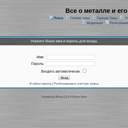
Все о металле и его
Поиск
Свежие темы
Горячие Темы
У
Модерация
Регистрация
Укажите Ваше имя и пароль для входа.
Имя:
Пароль:
Входить автоматически:
Я забыл пароль
|
Разблокировать учетную запись
Powered by
JForum 2.1.9
©
JForum Team