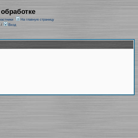
 обработке
частники
На главную страницу
/
Вход