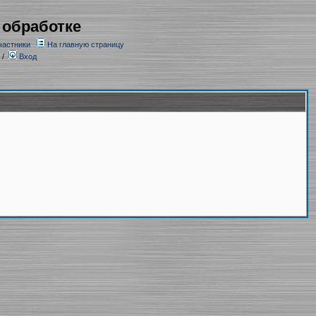
 обработке
частники
На главную страницу
/
Вход