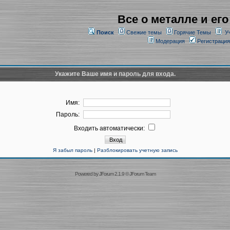
Все о металле и его
Поиск
Свежие темы
Горячие Темы
У
Модерация
Регистрация
Укажите Ваше имя и пароль для входа.
Имя:
Пароль:
Входить автоматически:
Я забыл пароль
|
Разблокировать учетную запись
Powered by
JForum 2.1.9
©
JForum Team