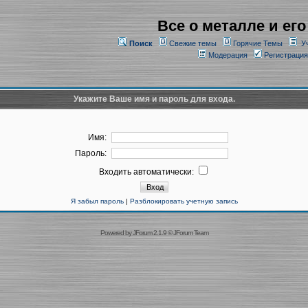
Все о металле и его
Поиск
Свежие темы
Горячие Темы
У
Модерация
Регистрация
Укажите Ваше имя и пароль для входа.
Имя:
Пароль:
Входить автоматически:
Я забыл пароль
|
Разблокировать учетную запись
Powered by
JForum 2.1.9
©
JForum Team