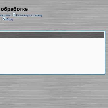
 обработке
частники
На главную страницу
/
Вход