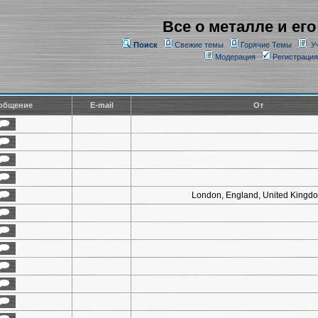
Все о металле и его
Поиск
Свежие темы
Горячие Темы
У
Модерация
Регистрация
общение
E-mail
От
London, England, United Kingd