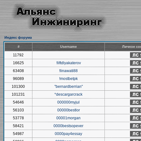
Индекс форума
#
Username
Личное со
11792
16625
!liftdlyakaterov
63408
!linawati88
96089
!mostbetpk
101300
"bernardberrian"
101231
*descargarcrack
54646
000000myjul
56103
00000bestlor
53778
00001morgan
58421
0000bestsopever
54987
0000pay4essay