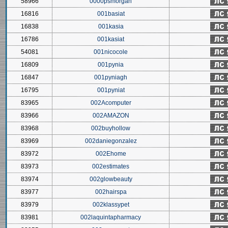
58966
0000psmorgan
16816
001basiat
16838
001kasia
16786
001kasiat
54081
001nicocole
16809
001pynia
16847
001pyniagh
16795
001pyniat
83965
002Acomputer
83966
002AMAZON
83968
002buyhollow
83969
002daniegonzalez
83972
002Ehome
83973
002estimates
83974
002glowbeauty
83977
002hairspa
83979
002klassypet
83981
002laquintapharmacy