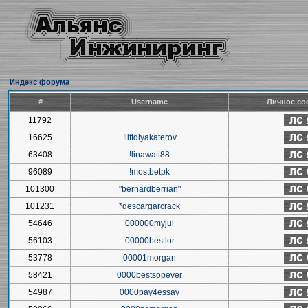
Индекс форума
#
Username
Личное со
11792
16625
!liftdlyakaterov
63408
!linawati88
96089
!mostbetpk
101300
"bernardberrian"
101231
*descargarcrack
54646
000000myjul
56103
00000bestlor
53778
00001morgan
58421
0000bestsopever
54987
0000pay4essay