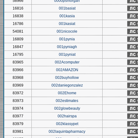
58966
0000psmorgan
16816
001basiat
16838
001kasia
16786
001kasiat
54081
001nicocole
16809
001pynia
16847
001pyniagh
16795
001pyniat
83965
002Acomputer
83966
002AMAZON
83968
002buyhollow
83969
002daniegonzalez
83972
002Ehome
83973
002estimates
83974
002glowbeauty
83977
002hairspa
83979
002klassypet
83981
002laquintapharmacy