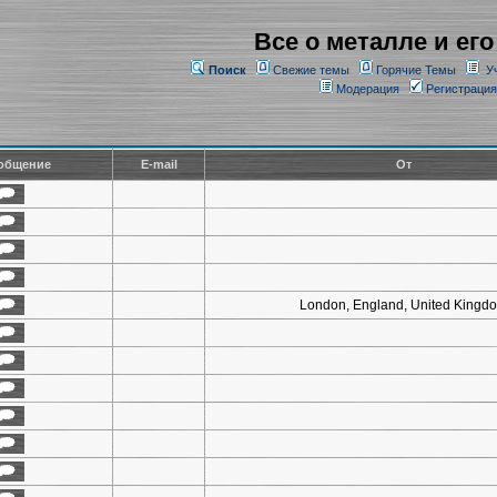
Все о металле и его
Поиск
Свежие темы
Горячие Темы
У
Модерация
Регистрация
общение
E-mail
От
London, England, United Kingd