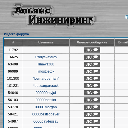
Индекс форума
#
Username
Личное сообщение
E-mai
11792
16625
!liftdlyakaterov
63408
!linawati88
96089
!mostbetpk
101300
"bernardberrian"
101231
*descargarcrack
54646
000000myjul
56103
00000bestlor
53778
00001morgan
58421
0000bestsopever
54987
0000pay4essay