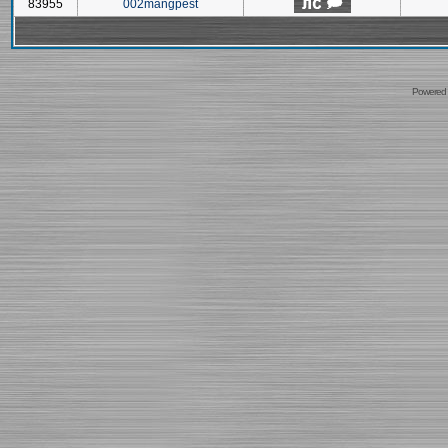
83955
002mangpest
Powered