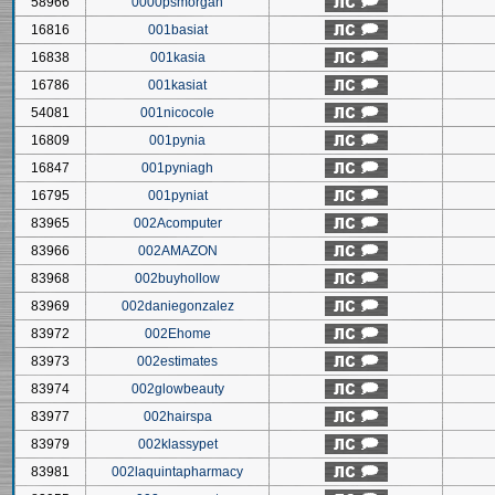
58966
0000psmorgan
16816
001basiat
16838
001kasia
16786
001kasiat
54081
001nicocole
16809
001pynia
16847
001pyniagh
16795
001pyniat
83965
002Acomputer
83966
002AMAZON
83968
002buyhollow
83969
002daniegonzalez
83972
002Ehome
83973
002estimates
83974
002glowbeauty
83977
002hairspa
83979
002klassypet
83981
002laquintapharmacy