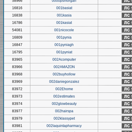
58966
0000psmorgan
16816
001basiat
16838
001kasia
16786
001kasiat
54081
001nicocole
16809
001pynia
16847
001pyniagh
16795
001pyniat
83965
002Acomputer
83966
002AMAZON
83968
002buyhollow
83969
002daniegonzalez
83972
002Ehome
83973
002estimates
83974
002glowbeauty
83977
002hairspa
83979
002klassypet
83981
002laquintapharmacy