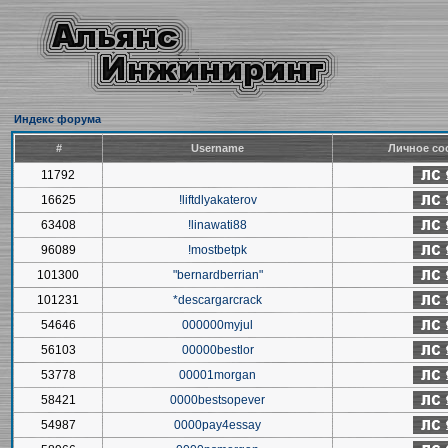
Индекс форума
#
Username
Личное со
11792
16625
!liftdlyakaterov
63408
!linawati88
96089
!mostbetpk
101300
"bernardberrian"
101231
*descargarcrack
54646
000000myjul
56103
00000bestlor
53778
00001morgan
58421
0000bestsopever
54987
0000pay4essay