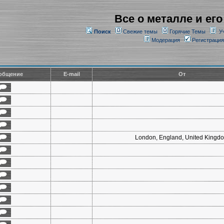
Все о металле и его
Поиск
Свежие темы
Горячие Темы
У
Модерация
Регистрация
общение
E-mail
От
London, England, United Kingd