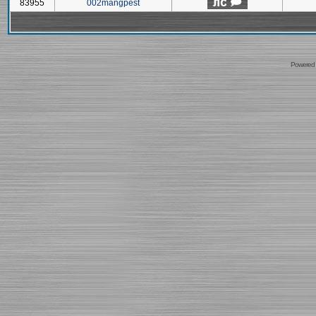
83955
002mangpest
Powered