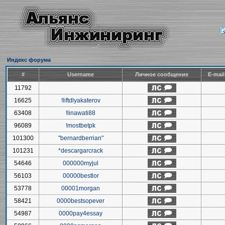
Индекс форума
#
Username
Личное сообщение
E-mai
11792
16625
!liftdlyakaterov
63408
!linawati88
96089
!mostbetpk
101300
"bernardberrian"
101231
*descargarcrack
54646
000000myjul
56103
00000bestlor
53778
00001morgan
58421
0000bestsopever
54987
0000pay4essay