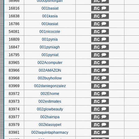
58966
0000psmorgan
16816
001basiat
16838
001kasia
16786
001kasiat
54081
001nicocole
16809
001pynia
16847
001pyniagh
16795
001pyniat
83965
002Acomputer
83966
002AMAZON
83968
002buyhollow
83969
002daniegonzalez
83972
002Ehome
83973
002estimates
83974
002glowbeauty
83977
002hairspa
83979
002klassypet
83981
002laquintapharmacy