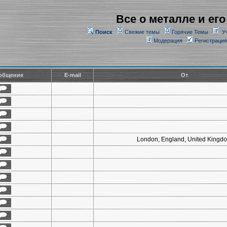
Все о металле и его
Поиск
Свежие темы
Горячие Темы
У
Модерация
Регистрация
общение
E-mail
От
London, England, United Kingd