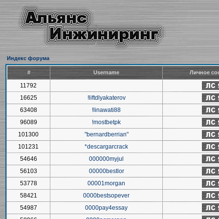
Индекс форума
#
Username
Личное со
11792
16625
!liftdlyakaterov
63408
!linawati88
96089
!mostbetpk
101300
"bernardberrian"
101231
*descargarcrack
54646
000000myjul
56103
00000bestlor
53778
00001morgan
58421
0000bestsopever
54987
0000pay4essay