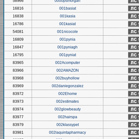
58966
0000psmorgan
16816
001basiat
16838
001kasia
16786
001kasiat
54081
001nicocole
16809
001pynia
16847
001pyniagh
16795
001pyniat
83965
002Acomputer
83966
002AMAZON
83968
002buyhollow
83969
002daniegonzalez
83972
002Ehome
83973
002estimates
83974
002glowbeauty
83977
002hairspa
83979
002klassypet
83981
002laquintapharmacy