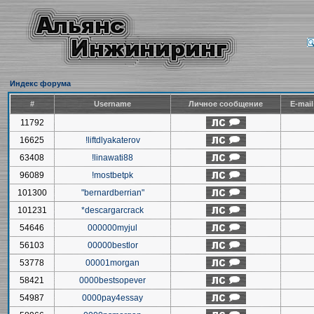
Индекс форума
#
Username
Личное сообщение
E-mai
11792
16625
!liftdlyakaterov
63408
!linawati88
96089
!mostbetpk
101300
"bernardberrian"
101231
*descargarcrack
54646
000000myjul
56103
00000bestlor
53778
00001morgan
58421
0000bestsopever
54987
0000pay4essay