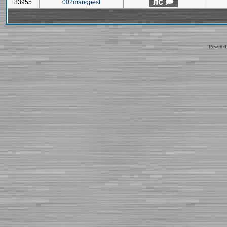
83955
002mangpest
Powered