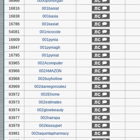
58966
0000psmorgan
16816
001basiat
16838
001kasia
16786
001kasiat
54081
001nicocole
16809
001pynia
16847
001pyniagh
16795
001pyniat
83965
002Acomputer
83966
002AMAZON
83968
002buyhollow
83969
002daniegonzalez
83972
002Ehome
83973
002estimates
83974
002glowbeauty
83977
002hairspa
83979
002klassypet
83981
002laquintapharmacy