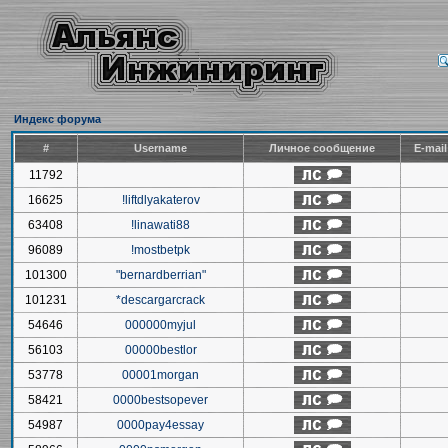
Индекс форума
#
Username
Личное сообщение
E-mai
11792
16625
!liftdlyakaterov
63408
!linawati88
96089
!mostbetpk
101300
"bernardberrian"
101231
*descargarcrack
54646
000000myjul
56103
00000bestlor
53778
00001morgan
58421
0000bestsopever
54987
0000pay4essay