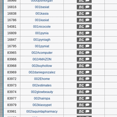
58966
0000psmorgan
16816
001basiat
16838
001kasia
16786
001kasiat
54081
001nicocole
16809
001pynia
16847
001pyniagh
16795
001pyniat
83965
002Acomputer
83966
002AMAZON
83968
002buyhollow
83969
002daniegonzalez
83972
002Ehome
83973
002estimates
83974
002glowbeauty
83977
002hairspa
83979
002klassypet
83981
002laquintapharmacy