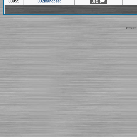
83955
002mangpest
Powered