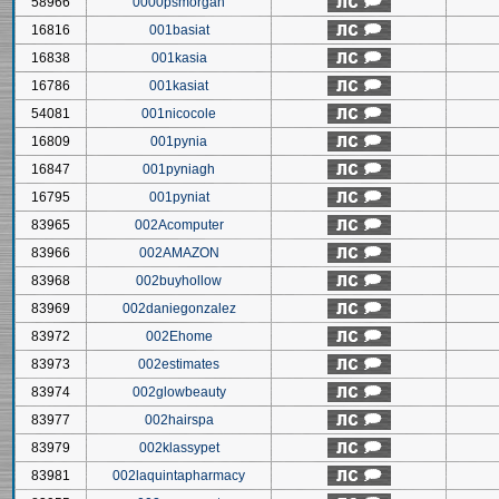
58966
0000psmorgan
16816
001basiat
16838
001kasia
16786
001kasiat
54081
001nicocole
16809
001pynia
16847
001pyniagh
16795
001pyniat
83965
002Acomputer
83966
002AMAZON
83968
002buyhollow
83969
002daniegonzalez
83972
002Ehome
83973
002estimates
83974
002glowbeauty
83977
002hairspa
83979
002klassypet
83981
002laquintapharmacy