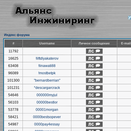
Индекс форума
#
Username
Личное сообщение
E-mai
11792
16625
!liftdlyakaterov
63408
!linawati88
96089
!mostbetpk
101300
"bernardberrian"
101231
*descargarcrack
54646
000000myjul
56103
00000bestlor
53778
00001morgan
58421
0000bestsopever
54987
0000pay4essay