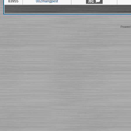
83955
002mangpest
Powered