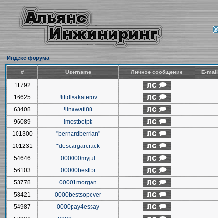
Индекс форума
#
Username
Личное сообщение
E-mai
11792
16625
!liftdlyakaterov
63408
!linawati88
96089
!mostbetpk
101300
"bernardberrian"
101231
*descargarcrack
54646
000000myjul
56103
00000bestlor
53778
00001morgan
58421
0000bestsopever
54987
0000pay4essay