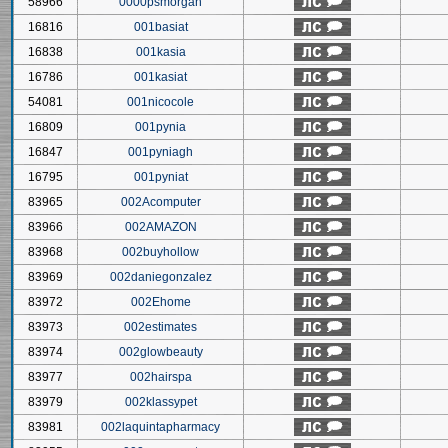
58966
0000psmorgan
16816
001basiat
16838
001kasia
16786
001kasiat
54081
001nicocole
16809
001pynia
16847
001pyniagh
16795
001pyniat
83965
002Acomputer
83966
002AMAZON
83968
002buyhollow
83969
002daniegonzalez
83972
002Ehome
83973
002estimates
83974
002glowbeauty
83977
002hairspa
83979
002klassypet
83981
002laquintapharmacy