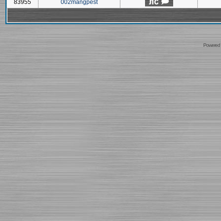
83955
002mangpest
Powered