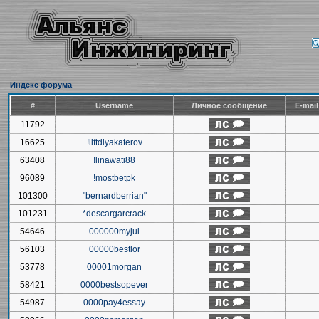
Индекс форума
#
Username
Личное сообщение
E-mai
11792
16625
!liftdlyakaterov
63408
!linawati88
96089
!mostbetpk
101300
"bernardberrian"
101231
*descargarcrack
54646
000000myjul
56103
00000bestlor
53778
00001morgan
58421
0000bestsopever
54987
0000pay4essay