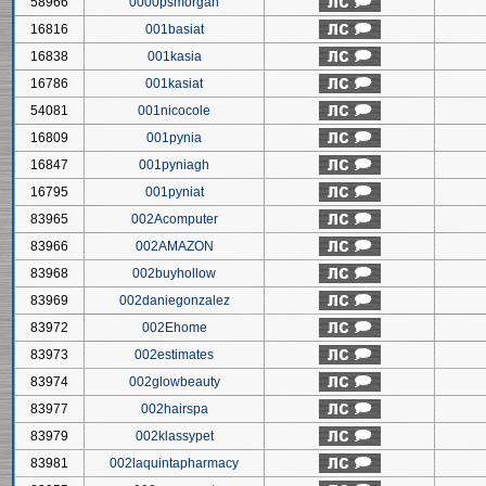
58966
0000psmorgan
16816
001basiat
16838
001kasia
16786
001kasiat
54081
001nicocole
16809
001pynia
16847
001pyniagh
16795
001pyniat
83965
002Acomputer
83966
002AMAZON
83968
002buyhollow
83969
002daniegonzalez
83972
002Ehome
83973
002estimates
83974
002glowbeauty
83977
002hairspa
83979
002klassypet
83981
002laquintapharmacy