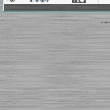
83955
002mangpest
Powered