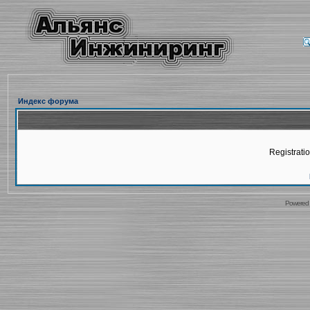
Индекс форума
Registratio
Powered