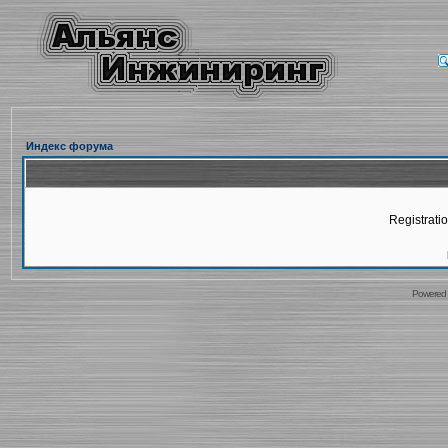
Индекс форума
Registratio
Powered