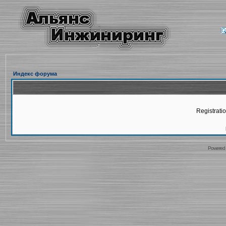
Индекс форума
Registratio
Powered