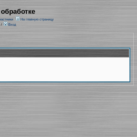
 обработке
частники
На главную страницу
/
Вход