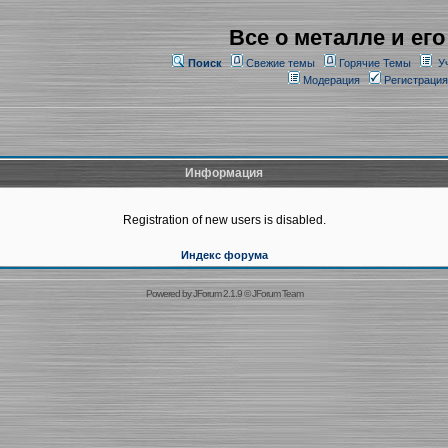
Все о металле и его
Поиск
Свежие темы
Горячие Темы
У
Модерация
Регистрация
Информация
Registration of new users is disabled.
Индекс форума
Powered by
JForum 2.1.9
©
JForum Team