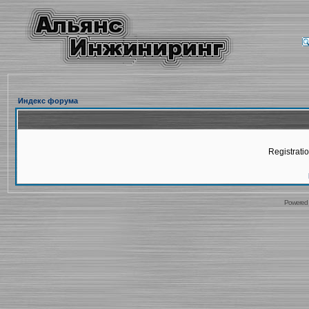
Индекс форума
Registratio
Powered