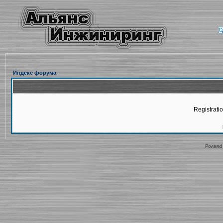
Индекс форума
Registratio
Powered