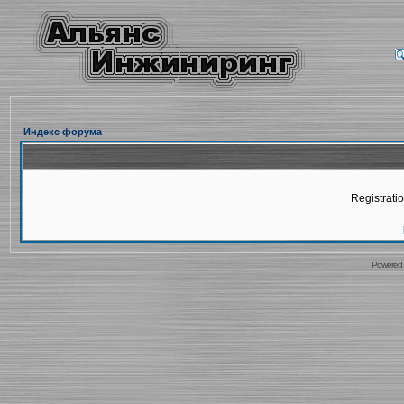
Индекс форума
Registratio
Powered