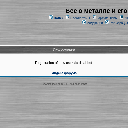
Все о металле и его
Поиск
Свежие темы
Горячие Темы
У
Модерация
Регистрация
Информация
Registration of new users is disabled.
Индекс форума
Powered by
JForum 2.1.9
©
JForum Team