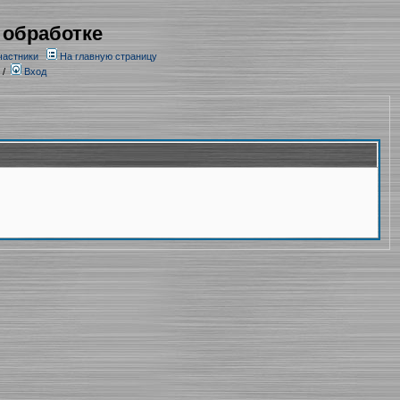
 обработке
частники
На главную страницу
/
Вход