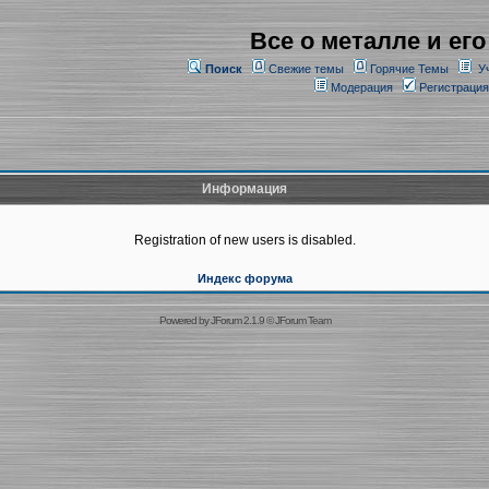
Все о металле и его
Поиск
Свежие темы
Горячие Темы
У
Модерация
Регистрация
Информация
Registration of new users is disabled.
Индекс форума
Powered by
JForum 2.1.9
©
JForum Team