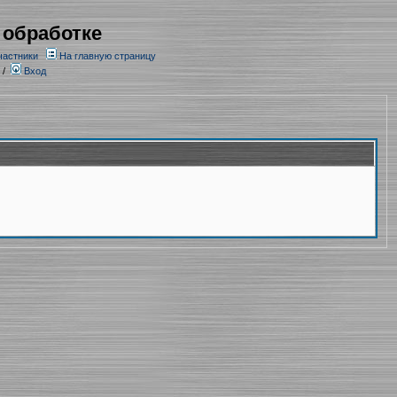
 обработке
частники
На главную страницу
/
Вход