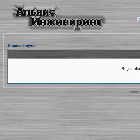
Индекс форума
Registratio
Powered