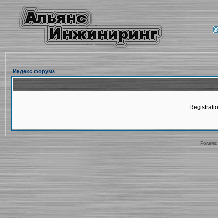
Индекс форума
Registratio
Powered