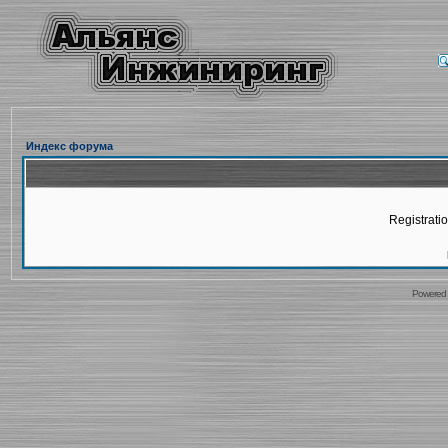
Индекс форума
Registratio
Powered