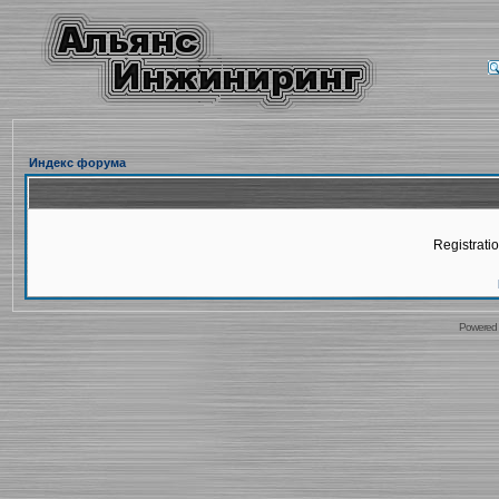
Индекс форума
Registratio
Powered