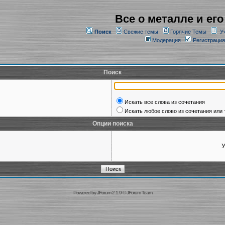
Все о металле и его
Поиск
Свежие темы
Горячие Темы
У
Модерация
Регистрация
Поиск
Искать все слова из сочетания
Искать любое слово из сочетания или 
Опции поиска
У
Powered by
JForum 2.1.9
©
JForum Team