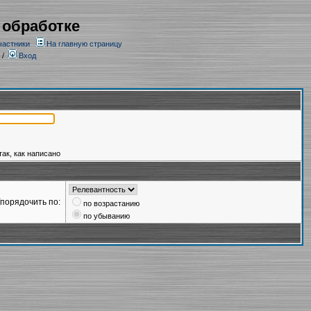
 обработке
частники
На главную страницу
/
Вход
так, как написано
порядочить по:
по возрастанию
по убыванию