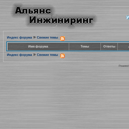
»
Индекс форума
Свежие темы
Имя форума
Темы
Ответы
»
Индекс форума
Свежие темы
Powered