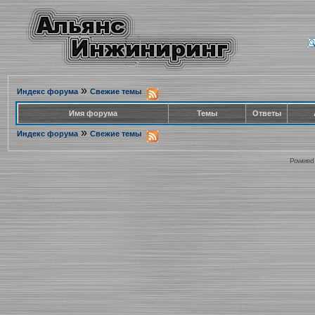
»
Индекс форума
Свежие темы
Имя форума
Темы
Ответы
»
Индекс форума
Свежие темы
Powered