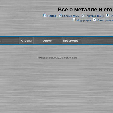
Все о металле и его
Поиск
Свежие темы
Горячие Темы
У
Модерация
Регистрация
ы
Ответы
Автор
Просмотры
Powered by
JForum 2.1.9
©
JForum Team