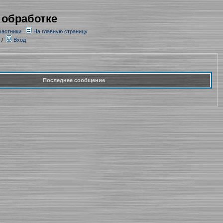
 обработке
частники
На главную страницу
/
Вход
Последнее сообщение