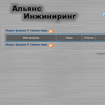
»
Индекс форума
Свежие темы
Имя форума
Темы
Ответы
»
Индекс форума
Свежие темы
Powered