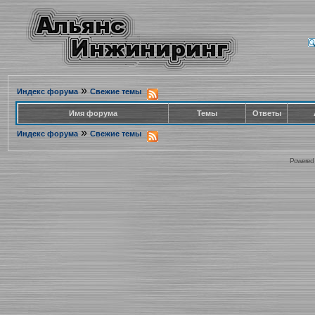
»
Индекс форума
Свежие темы
Имя форума
Темы
Ответы
»
Индекс форума
Свежие темы
Powered