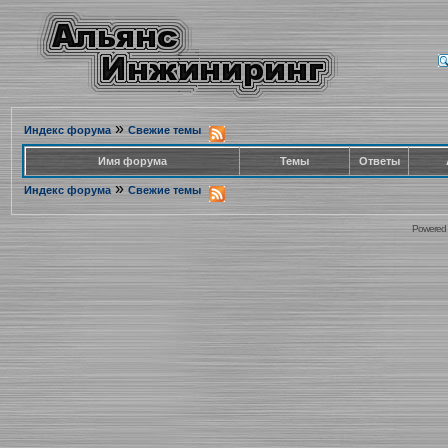
»
Индекс форума
Свежие темы
Имя форума
Темы
Ответы
»
Индекс форума
Свежие темы
Powered