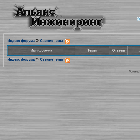
»
Индекс форума
Свежие темы
Имя форума
Темы
Ответы
»
Индекс форума
Свежие темы
Powered