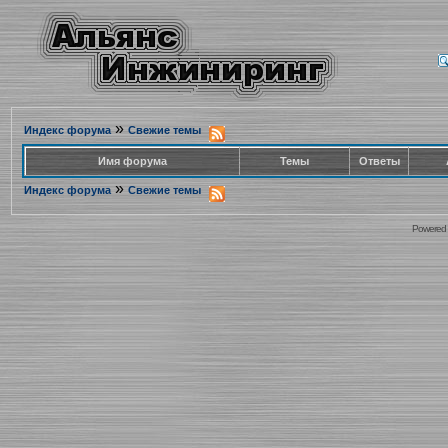
»
Индекс форума
Свежие темы
Имя форума
Темы
Ответы
»
Индекс форума
Свежие темы
Powered