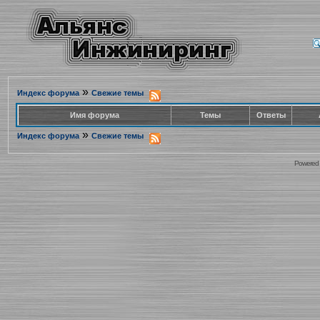
»
Индекс форума
Свежие темы
Имя форума
Темы
Ответы
»
Индекс форума
Свежие темы
Powered