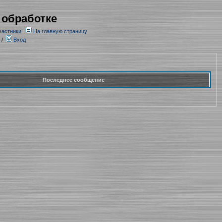
 обработке
частники
На главную страницу
/
Вход
Последнее сообщение