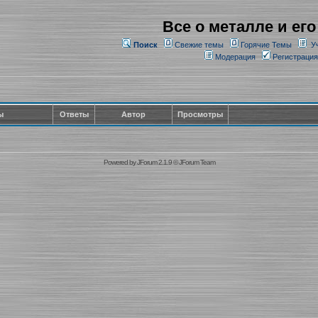
Все о металле и его
Поиск
Свежие темы
Горячие Темы
У
Модерация
Регистрация
ы
Ответы
Автор
Просмотры
Powered by
JForum 2.1.9
©
JForum Team