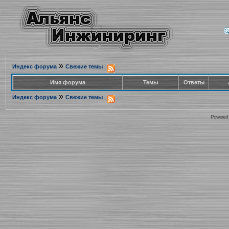
»
Индекс форума
Свежие темы
Имя форума
Темы
Ответы
»
Индекс форума
Свежие темы
Powered