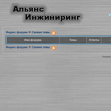
»
Индекс форума
Свежие темы
Имя форума
Темы
Ответы
»
Индекс форума
Свежие темы
Powered