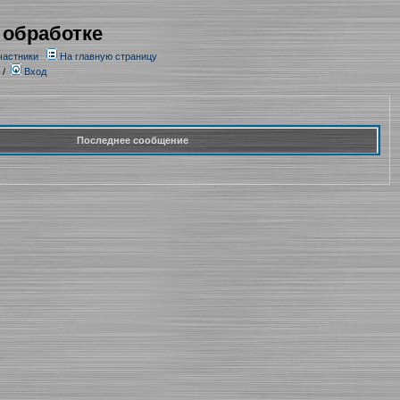
 обработке
частники
На главную страницу
/
Вход
Последнее сообщение