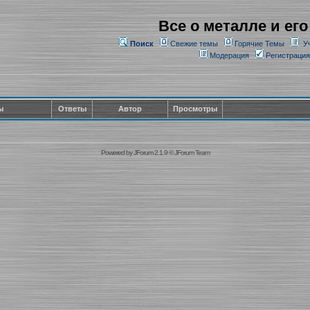
Все о металле и его
Поиск
Свежие темы
Горячие Темы
У
Модерация
Регистрация
ы
Ответы
Автор
Просмотры
Powered by
JForum 2.1.9
©
JForum Team