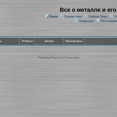
Все о металле и его
Поиск
Свежие темы
Горячие Темы
У
Модерация
Регистрация
ы
Ответы
Автор
Просмотры
Powered by
JForum 2.1.9
©
JForum Team