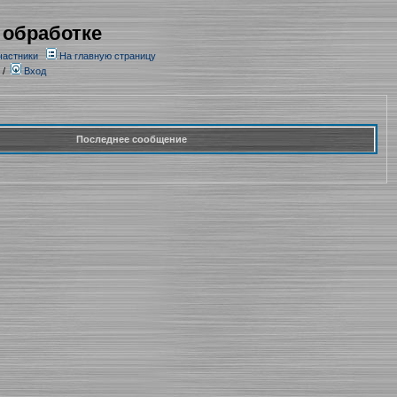
 обработке
частники
На главную страницу
/
Вход
Последнее сообщение