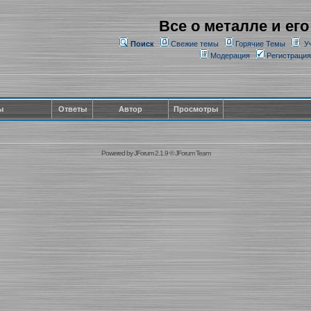
Все о металле и его
Поиск
Свежие темы
Горячие Темы
У
Модерация
Регистрация
ы
Ответы
Автор
Просмотры
Powered by
JForum 2.1.9
©
JForum Team