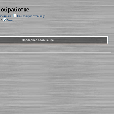
 обработке
частники
На главную страницу
/
Вход
Последнее сообщение