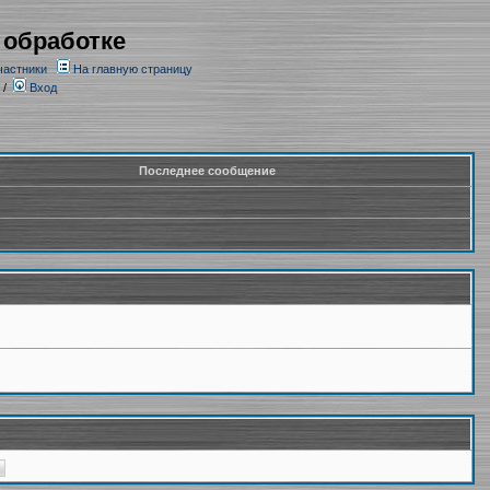
 обработке
частники
На главную страницу
/
Вход
Последнее сообщение