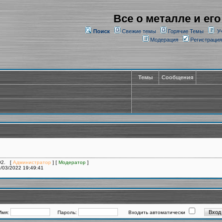
Все о металле и его
Поиск
Свежие темы
Горячие Темы
У
Модерация
Регистрация
Темы
Сообщения
192. [
Администратор
] [
Модератор
]
/03/2022 19:49:41
Имя:
Пароль:
Входить автоматически