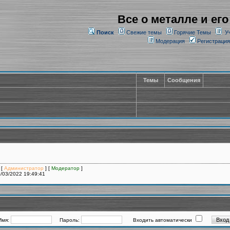
Все о металле и его
Поиск
Свежие темы
Горячие Темы
У
Модерация
Регистрация
Темы
Сообщения
 [
Администратор
] [
Модератор
]
/03/2022 19:49:41
Имя:
Пароль:
Входить автоматически