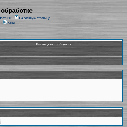
 обработке
частники
На главную страницу
/
Вход
Последнее сообщение